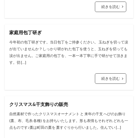
続きを読む
家庭用包丁研ぎ
今年初の包丁研ぎです。当日包丁をご持参ください。 玉ねぎを切って涙
が出ていませんか？しっかり研がれた包丁を使うと、玉ねぎを切っても
涙が出ません。ご家庭用の包丁を、一本一本丁寧に手で研がせて頂きま
す。切 […]
続きを読む
クリスマス&干支飾りの販売
自然素材で作ったクリスマスオーナメント と 来年の干支 へびのお飾り
(藁、布、毛糸 各種) をお持ちいたします。形も表情もそれぞれ どれも一
点ものです♪藁は町田の藁を 藁すぐりから行いました。住んでい […]