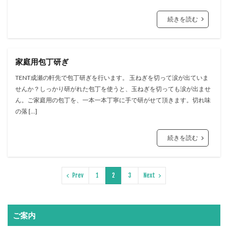
続きを読む
家庭用包丁研ぎ
TENT成瀬の軒先で包丁研ぎを行います。 玉ねぎを切って涙が出ていま
せんか？しっかり研がれた包丁を使うと、玉ねぎを切っても涙が出ませ
ん。ご家庭用の包丁を、一本一本丁寧に手で研がせて頂きます。切れ味
の落 […]
続きを読む
Prev
1
2
3
Next
ご案内