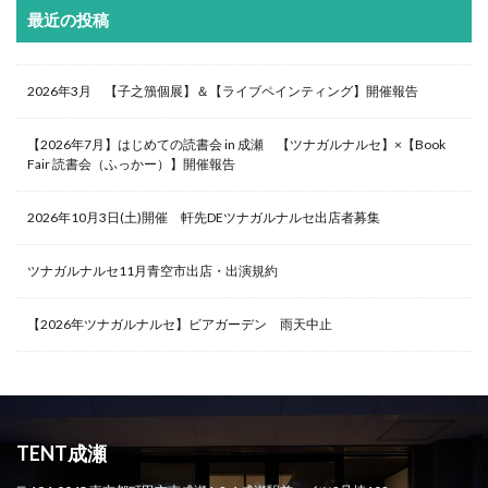
最近の投稿
2026年3月 【子之籏個展】＆【ライブペインティング】開催報告
【2026年7月】はじめての読書会 in 成瀬 【ツナガルナルセ】×【Book
Fair 読書会（ふっかー）】開催報告
2026年10月3日(土)開催 軒先DEツナガルナルセ出店者募集
ツナガルナルセ11月青空市出店・出演規約
【2026年ツナガルナルセ】ビアガーデン 雨天中止
TENT成瀬