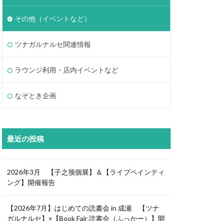
その他（イベントなど）
ツナガルナルセ関連情報
ラウンジ利用・店内イベントなど
なぞとき企画
最近の投稿
2026年3月 【子之籏個展】＆【ライブペインティ
ング】開催報告
【2026年7月】はじめての読書会 in 成瀬 【ツナ
ガルナルセ】×【Book Fair 読書会（ふっかー）】開