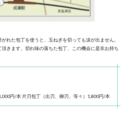
研がれた包丁を使うと、玉ねぎを切っても涙が出ません。
て頂きます。切れ味の落ちた包丁、この機会に是非お持ち
000円/本 片刃包丁（出刃、柳刃、等々）1,800円/本