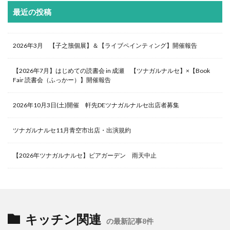
最近の投稿
2026年3月 【子之籏個展】＆【ライブペインティング】開催報告
【2026年7月】はじめての読書会 in 成瀬 【ツナガルナルセ】×【Book
Fair 読書会（ふっかー）】開催報告
2026年10月3日(土)開催 軒先DEツナガルナルセ出店者募集
ツナガルナルセ11月青空市出店・出演規約
【2026年ツナガルナルセ】ビアガーデン 雨天中止
キッチン関連
の最新記事8件