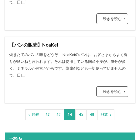
で、日 […]
続きを読む
【パンの販売】NoaKei
焼きたてのパンの味をどうぞ！ NoaKeiのパンは、お客さまからよく香
りが良いねと言われます。それは使用している国産小麦が、灰分が多
く、ミネラルが豊富だからです。防腐剤なども一切使っていませんの
で、日 […]
続きを読む
Prev
42
43
44
45
46
Next
ご案内