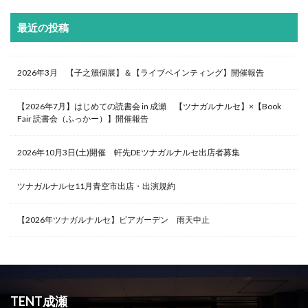
最近の投稿
2026年3月 【子之籏個展】＆【ライブペインティング】開催報告
【2026年7月】はじめての読書会 in 成瀬 【ツナガルナルセ】×【Book
Fair 読書会（ふっかー）】開催報告
2026年10月3日(土)開催 軒先DEツナガルナルセ出店者募集
ツナガルナルセ11月青空市出店・出演規約
【2026年ツナガルナルセ】ビアガーデン 雨天中止
TENT成瀬