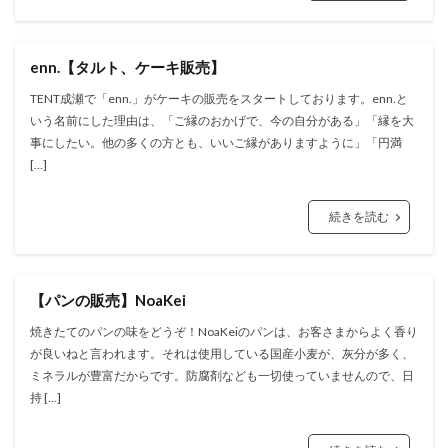
enn.【タルト、ケーキ販売】
TENT成瀬で「enn.」がケーキの販売をスタートしております。enn.と
いう名前にした理由は、「ご縁のおかげで、今の自分がある」「縁を大
事にしたい。他の多くの方とも、いいご縁がありますように」「円満
[…]
続きを読む
【パンの販売】NoaKei
焼きたてのパンの味をどうぞ！NoaKeiのパンは、お客さまからよく香り
が良いねと言われます。それは使用している国産小麦が、灰分が多く、
ミネラルが豊富だからです。防腐剤なども一切使っていませんので、日
持 […]