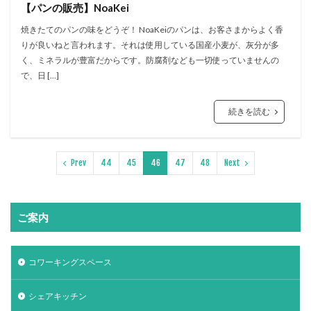
【パンの販売】NoaKei
焼きたてのパンの味をどうぞ！ NoaKeiのパンは、お客さまからよく香
りが良いねと言われます。それは使用している国産小麦が、灰分が多
く、ミネラルが豊富だからです。防腐剤なども一切使っていませんの
で、日 […]
続きを読む
Prev
44
45
46
47
48
Next
ご案内
コワーキングスペース
シェアキッチン