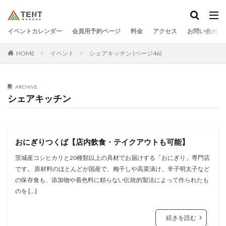
イベントカレンダー
会員用予約ページ
料金
アクセス
お問い合わせ
HOME
イベント
シェアキッチン (ページ46)
ARCHIVE
シェアキッチン
おにぎりつくば【店内飲食・テイクアウトも可能】
茨城産コシヒカリと20種類以上の具材でお届けする「おにぎり」専⾨店
です。 原材料のほとんどが国産で、梅⼲しや⾼菜漬け、⾟⼦明太⼦など
の保存⾷も、添加物や着⾊料に頼らない伝統的製法によって作られたも
のを […]
続きを読む