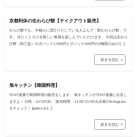
京都利休の生わらび餅【テイクアウト販売】
わらび餅でも、今秘かに流行りだしている人よんで「飲むわらび餅」で
す。 冷たくとろける新しい食感を楽しんでいただけます。 今回は生わら
び餅（和三盆）の大パック1,000円と小パック600円の2種類のみの […]
続きを読む
旭キッチン【韓国料理】
TENT成瀬で韓国料理の販売をします。 旭キッチンがTENT成瀬に出店し
ますよ～ 日程：12/13(水) 販売時間：11:00-15:00 出店者のInstagram
をチェック！ @akira.ki […]
続きを読む