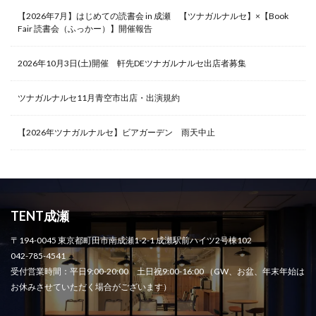
【2026年7月】はじめての読書会 in 成瀬 【ツナガルナルセ】×【Book
Fair 読書会（ふっかー）】開催報告
2026年10月3日(土)開催 軒先DEツナガルナルセ出店者募集
ツナガルナルセ11月青空市出店・出演規約
【2026年ツナガルナルセ】ビアガーデン 雨天中止
TENT成瀬
〒194-0045 東京都町田市南成瀬1-2-1 成瀬駅前ハイツ2号棟102
042-785-4541
受付営業時間：平日9:00-20:00 土日祝9:00-16:00 （GW、お盆、年末年始は
お休みさせていただく場合がございます）