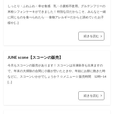
しっとり・ふわふわ・幸せ食感 乳・小麦粉不使用。グルテンフリーの
米粉シフォンケーキができました！ 特別な日だからこそ、みんなと一緒
に同じものを食べられたら･･･食物アレルギーだからと諦めていたお子
様や […]
続きを読む
JUNE scone【スコーンの販売】
今月もスコーンの販売があります！ スコーンは冷凍保存も出来ますの
で、年末の大掃除の合間に小腹が空いたときや、年始にお餅に飽きた時
などに、スコーンいかがでしょうか？ ☆メニュー☆ 販売時間 12時~14
[…]
続きを読む