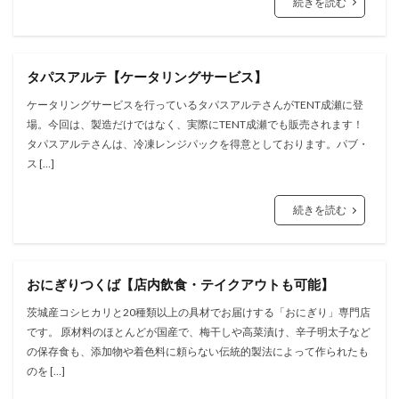
続きを読む
タパスアルテ【ケータリングサービス】
ケータリングサービスを行っているタパスアルテさんがTENT成瀬に登
場。今回は、製造だけではなく、実際にTENT成瀬でも販売されます！
タパスアルテさんは、冷凍レンジパックを得意としております。パブ・
ス […]
続きを読む
おにぎりつくば【店内飲食・テイクアウトも可能】
茨城産コシヒカリと20種類以上の具材でお届けする「おにぎり」専⾨店
です。 原材料のほとんどが国産で、梅⼲しや⾼菜漬け、⾟⼦明太⼦など
の保存⾷も、添加物や着⾊料に頼らない伝統的製法によって作られたも
のを […]