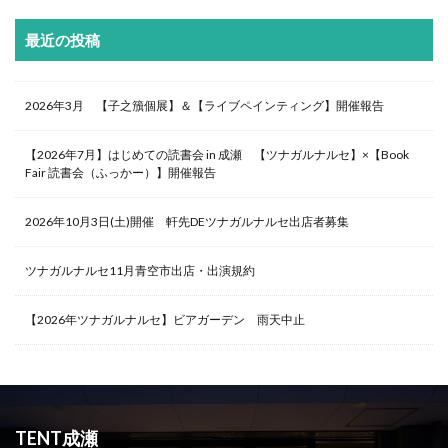
最近の投稿
2026年3月 【子之籏個展】＆【ライブペインティング】開催報告
【2026年7月】はじめての読書会 in 成瀬 【ツナガルナルセ】×【Book
Fair 読書会（ふっかー）】開催報告
2026年10月3日(土)開催 軒先DEツナガルナルセ出店者募集
ツナガルナルセ11月青空市出店・出演規約
【2026年ツナガルナルセ】ビアガーデン 雨天中止
TENT成瀬