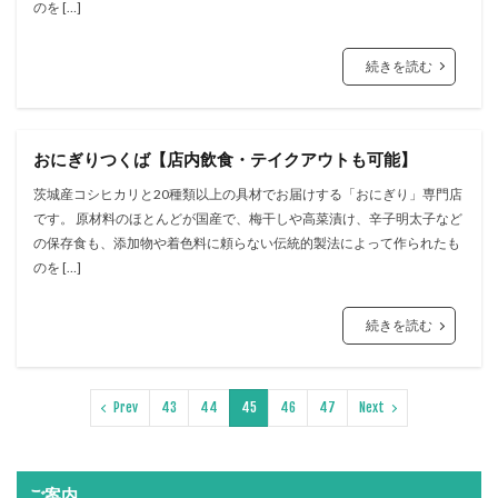
のを […]
続きを読む
おにぎりつくば【店内飲食・テイクアウトも可能】
茨城産コシヒカリと20種類以上の具材でお届けする「おにぎり」専⾨店
です。 原材料のほとんどが国産で、梅⼲しや⾼菜漬け、⾟⼦明太⼦など
の保存⾷も、添加物や着⾊料に頼らない伝統的製法によって作られたも
のを […]
続きを読む
Prev
43
44
45
46
47
Next
ご案内