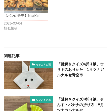
【パンの販売】NoaKei
2026-03-04
類似投稿
関連記事
「謎解きクイズ×折り紙」ウ
なぞとき企画
サギのおりかた｜1月ツナガ
ルナルセ青空市
「謎解きクイズ×折り紙」せ
なぞとき企画
んす・バナナの折り方｜9月
ツナガルナルセ