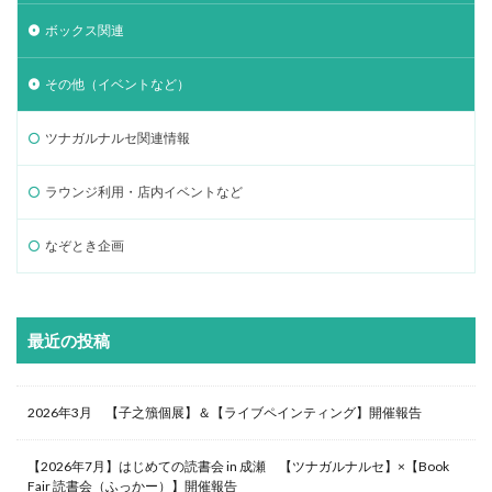
ボックス関連
その他（イベントなど）
ツナガルナルセ関連情報
ラウンジ利用・店内イベントなど
なぞとき企画
最近の投稿
2026年3月 【子之籏個展】＆【ライブペインティング】開催報告
【2026年7月】はじめての読書会 in 成瀬 【ツナガルナルセ】×【Book
Fair 読書会（ふっかー）】開催報告