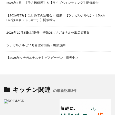
2026年3月 【子之籏個展】＆【ライブペインティング】開催報告
【2026年7月】はじめての読書会 in 成瀬 【ツナガルナルセ】×【Book
Fair 読書会（ふっかー）】開催報告
2026年10月3日(土)開催 軒先DEツナガルナルセ出店者募集
ツナガルナルセ11月青空市出店・出演規約
【2026年ツナガルナルセ】ビアガーデン 雨天中止
キッチン関連
の最新記事8件