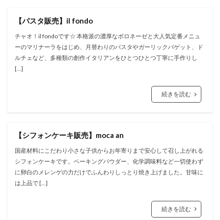
【パスタ販売】il fondo
チャオ！il fondoです☆ 本格派の濃厚なボロネーゼと大人気定番メニュ
ーのマリナーラをはじめ、月替わりのパスタやガーリックバゲット、ド
ルチェなど、多種類の創作イタリアンをひとつひとつ丁寧に手作りし
[…]
続きを読む
【シフォンケーキ販売】moca an
国産材料にこだわり小さな子供からお年寄りまで安心して召し上がれる
シフォンケーキです。ベーキングパウダー、化学調味料など一切使わず
に卵白のメレンゲの力だけでふんわりしっとり焼き上げました。甘味に
は上品で […]
続きを読む