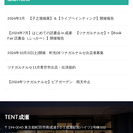
2026年3月 【子之籏個展】＆【ライブペインティング】開催報告
【2026年7月】はじめての読書会 in 成瀬 【ツナガルナルセ】×【Book
Fair 読書会（ふっかー）】開催報告
2026年10月3日(土)開催 軒先DEツナガルナルセ出店者募集
ツナガルナルセ11月青空市出店・出演規約
【2026年ツナガルナルセ】ビアガーデン 雨天中止
TENT成瀬
〒194-0045 東京都町田市南成瀬1-2-1 成瀬駅前ハイツ2号棟102