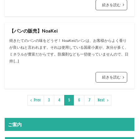
続きを読む
【パンの販売】NoaKei
焼きたてのパンの味をどうぞ！ NoaKeiのパンは、お客様からよく香り
が良いねと言われます。それは使用している国産小麦が、灰分が多く、
ミネラルが豊富だからです。防腐剤なども一切使っていませんので、日
持 […]
続きを読む
Prev
3
4
5
6
7
Next
ご案内