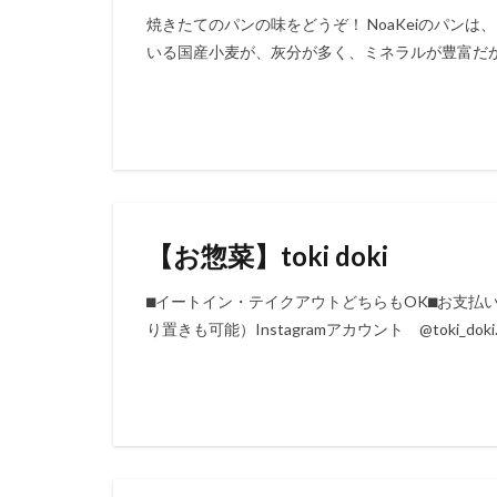
焼きたてのパンの味をどうぞ！ NoaKeiのパン
いる国産小麦が、灰分が多く、ミネラルが豊富だか
【お惣菜】toki doki
⬛︎イートイン・テイクアウトどちらもOK⬛︎お支払い 現
り置きも可能）Instagramアカウント @toki_doki.