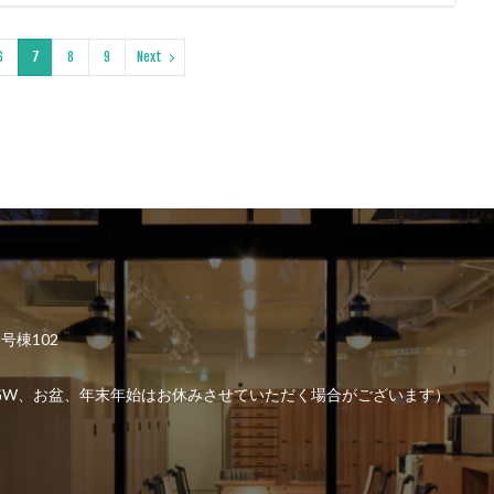
6
7
8
9
Next
2号棟102
6:00 （GW、お盆、年末年始はお休みさせていただく場合がございます）