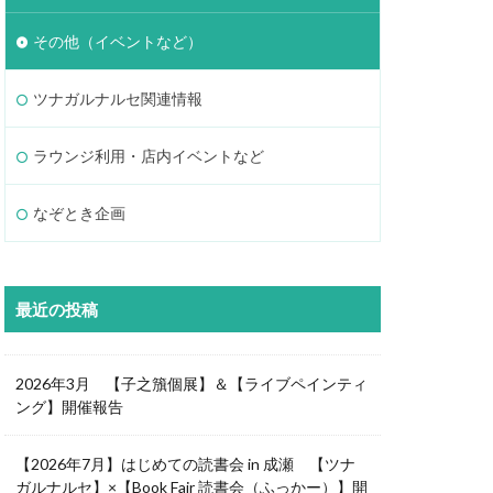
その他（イベントなど）
ツナガルナルセ関連情報
ラウンジ利用・店内イベントなど
なぞとき企画
最近の投稿
2026年3月 【子之籏個展】＆【ライブペインティ
ング】開催報告
【2026年7月】はじめての読書会 in 成瀬 【ツナ
ガルナルセ】×【Book Fair 読書会（ふっかー）】開