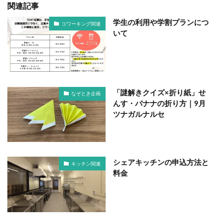
関連記事
学生の利用や学割プランにつ
コワーキング関連
いて
「謎解きクイズ×折り紙」せ
なぞとき企画
んす・バナナの折り方｜9月
ツナガルナルセ
シェアキッチンの申込方法と
キッチン関連
料金