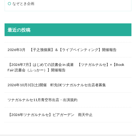
なぞとき企画
最近の投稿
2026年3月 【子之籏個展】＆【ライブペインティング】開催報告
【2026年7月】はじめての読書会 in 成瀬 【ツナガルナルセ】×【Book
Fair 読書会（ふっかー）】開催報告
2026年10月3日(土)開催 軒先DEツナガルナルセ出店者募集
ツナガルナルセ11月青空市出店・出演規約
【2026年ツナガルナルセ】ビアガーデン 雨天中止