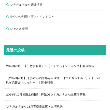
ツナガルナルセ関連情報
ラウンジ利用・店内イベントなど
なぞとき企画
最近の投稿
2026年3月 【子之籏個展】＆【ライブペインティング】開催報告
【2026年7月】はじめての読書会 in 成瀬 【ツナガルナルセ】×【Book
Fair 読書会（ふっかー）】開催報告
2026年10月3日(土)開催 軒先DEツナガルナルセ出店者募集
ツナガルナルセ11月青空市出店・出演規約