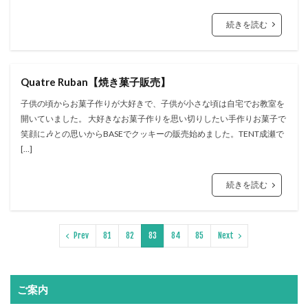
続きを読む
Quatre Ruban【焼き菓子販売】
子供の頃からお菓子作りが大好きで、子供が小さな頃は自宅でお教室を
開いていました。 大好きなお菓子作りを思い切りしたい手作りお菓子で
笑顔に🎶との思いからBASEでクッキーの販売始めました。TENT成瀬で
[…]
続きを読む
Prev
81
82
83
84
85
Next
ご案内