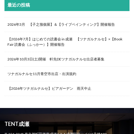
最近の投稿
2026年3月 【子之籏個展】＆【ライブペインティング】開催報告
【2026年7月】はじめての読書会 in 成瀬 【ツナガルナルセ】×【Book
Fair 読書会（ふっかー）】開催報告
2026年10月3日(土)開催 軒先DEツナガルナルセ出店者募集
ツナガルナルセ11月青空市出店・出演規約
【2026年ツナガルナルセ】ビアガーデン 雨天中止
TENT成瀬