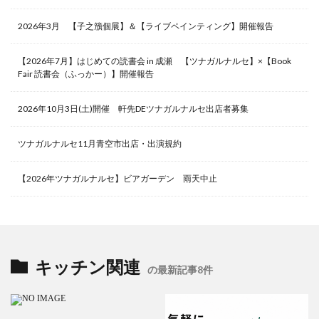
2026年3月 【子之籏個展】＆【ライブペインティング】開催報告
【2026年7月】はじめての読書会 in 成瀬 【ツナガルナルセ】×【Book
Fair 読書会（ふっかー）】開催報告
2026年10月3日(土)開催 軒先DEツナガルナルセ出店者募集
ツナガルナルセ11月青空市出店・出演規約
【2026年ツナガルナルセ】ビアガーデン 雨天中止
キッチン関連
の最新記事8件