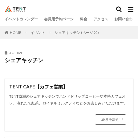
イベントカレンダー
会員用予約ページ
料金
アクセス
お問い合わせ
HOME
イベント
シェアキッチン (ページ92)
ARCHIVE
シェアキッチン
TENT CAFE【カフェ営業】
TENT成瀬のシェアキッチンでハンドドリップコーヒーや本格カフェオ
レ、淹れたて紅茶、ロイヤルミルクティなどをお楽しみいただけます。
続きを読む