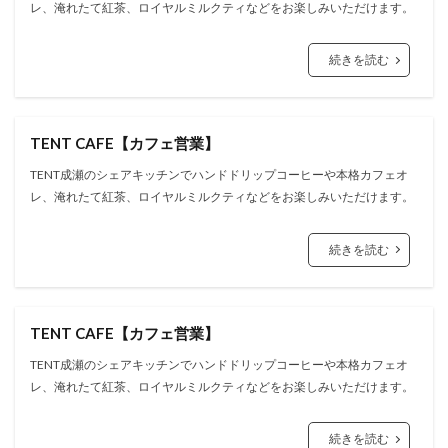
レ、淹れたて紅茶、ロイヤルミルクティなどをお楽しみいただけます。
続きを読む
TENT CAFE【カフェ営業】
TENT成瀬のシェアキッチンでハンドドリップコーヒーや本格カフェオ
レ、淹れたて紅茶、ロイヤルミルクティなどをお楽しみいただけます。
続きを読む
TENT CAFE【カフェ営業】
TENT成瀬のシェアキッチンでハンドドリップコーヒーや本格カフェオ
レ、淹れたて紅茶、ロイヤルミルクティなどをお楽しみいただけます。
続きを読む