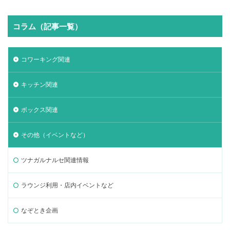
コラム（記事一覧）
コワーキング関連
キッチン関連
ボックス関連
その他（イベントなど）
ツナガルナルセ関連情報
ラウンジ利用・店内イベントなど
なぞとき企画