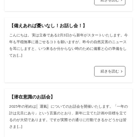
【備えあれば憂いなし！お話し会！】
こんにちは。 実は立春である2月3日から新年がスタートいたします。今
年も平穏無事に過ごせるコトを願いますが、昨今の自然災害のニュース
を耳にしますと、いつ来るか分からない時のために備蓄と心の準備をし
てお […]
続きを読む
【潜在意識のお話会】
2025年の初めは〚運氣〛についてのお話会を開催いたします。「一年の
計は元旦にあり」という言葉のとおり、新年に立てた計画や目標を立て
るのが大切であります。ですが実際その通りに行動できるかどうかは皆
さま […]