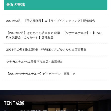
最近の投稿
2026年3月 【子之籏個展】＆【ライブペインティング】開催報告
【2026年7月】はじめての読書会 in 成瀬 【ツナガルナルセ】×【Book
Fair 読書会（ふっかー）】開催報告
2026年10月3日(土)開催 軒先DEツナガルナルセ出店者募集
ツナガルナルセ11月青空市出店・出演規約
【2026年ツナガルナルセ】ビアガーデン 雨天中止
TENT成瀬