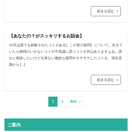
続きを読む
【あなたの？がスッキリするお話会】
10月は誰でも経験されたコトがある〚この世の疑問〛について。生きて
いたら納得のいかないコトや不思議に思うコトが沢山ありますよね。誰
かに相談したいけど出来ない微妙な疑問やモヤモヤしたコトを、潜在意
識から […]
続きを読む
1
2
Next
ご案内