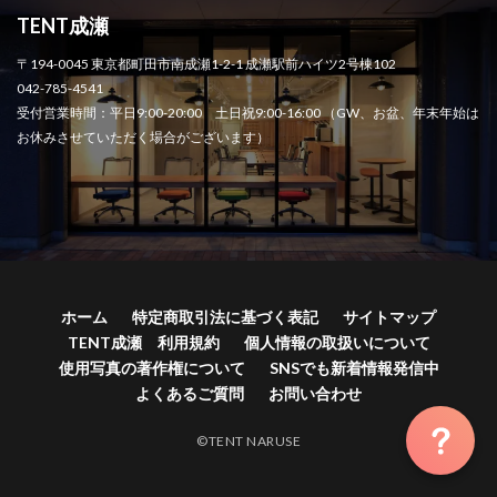
TENT成瀬
〒194-0045 東京都町田市南成瀬1-2-1 成瀬駅前ハイツ2号棟102
042-785-4541
受付営業時間：平日9:00-20:00 土日祝9:00-16:00 （GW、お盆、年末年始は
お休みさせていただく場合がございます）
ホーム
特定商取引法に基づく表記
サイトマップ
TENT成瀬 利用規約
個人情報の取扱いについて
使用写真の著作権について
SNSでも新着情報発信中
よくあるご質問
お問い合わせ
©TENT NARUSE