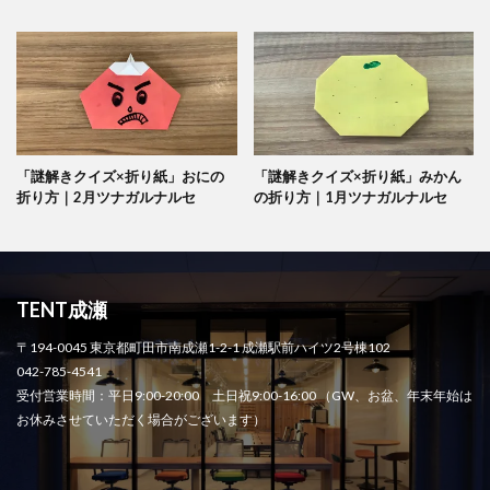
「謎解きクイズ×折り紙」おにの
「謎解きクイズ×折り紙」みかん
折り方｜2月ツナガルナルセ
の折り方｜1月ツナガルナルセ
TENT成瀬
〒194-0045 東京都町田市南成瀬1-2-1 成瀬駅前ハイツ2号棟102
042-785-4541
受付営業時間：平日9:00-20:00 土日祝9:00-16:00 （GW、お盆、年末年始は
お休みさせていただく場合がございます）