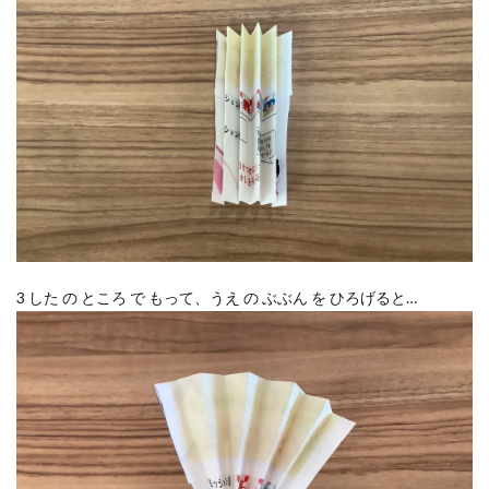
3 した の ところ で もって、うえ の ぶぶん を ひろげると…