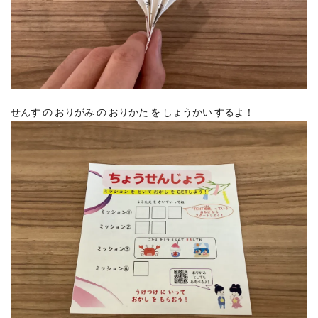
せんす の おりがみ の おりかた を しょうかい するよ！