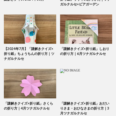
ガルナルセ×ビアガーデン
【2024年7月】「謎解きクイズ×
「謎解きクイズ×折り紙」しおり
折り紙」ちょうちんの折り方｜ツ
の折り方｜6月ツナガルナルセ
ナガルナルセ
「謎解きクイズ×折り紙」さくら
「謎解きクイズ×折り紙」おだい
の折り方｜4月ツナガルナルセ
りさま・おひなさまの折り方｜3
月ツナガルナルセ