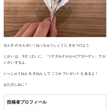
せんす の かんせい！ねっちゅうしょう に きをつけよう
じかい は、 9/2（土）に、「ツナガルナルセ×ビアガーデン」で か
いさい するよ。
いっしゅうねん を きねん して ごうか プレゼント も あるよ！
おたのしみに！
投稿者プロフィール