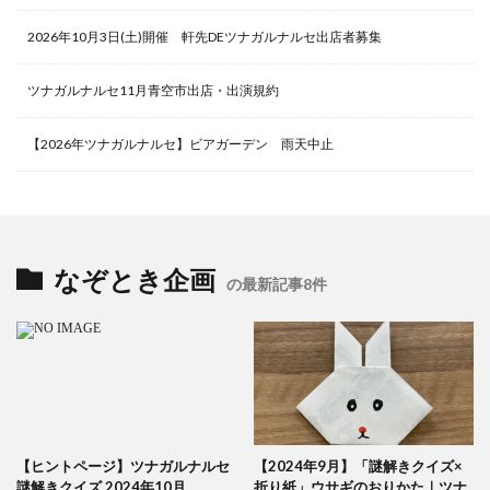
2026年10月3日(土)開催 軒先DEツナガルナルセ出店者募集
ツナガルナルセ11月青空市出店・出演規約
【2026年ツナガルナルセ】ビアガーデン 雨天中止
なぞとき企画
の最新記事8件
【ヒントページ】ツナガルナルセ
【2024年9月】「謎解きクイズ×
謎解きクイズ 2024年10月
折り紙」ウサギのおりかた｜ツナ