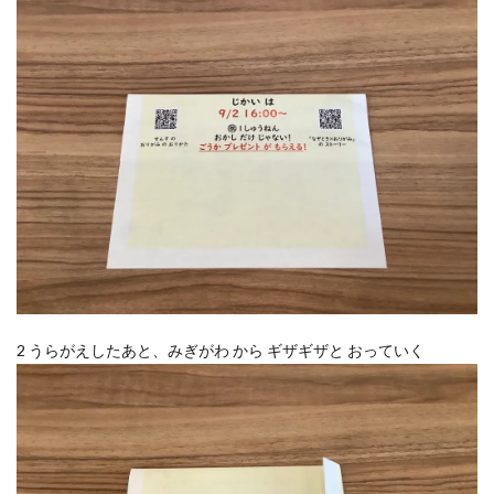
2 うらがえしたあと、みぎがわ から ギザギザと おっていく