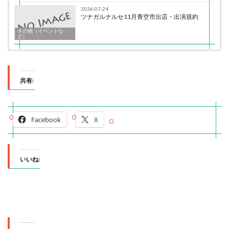
2026-07-24
ツナガルナルセ11月青空市出店・出演規約
その他（イベントな
ど）
共有:
Facebook
X
いいね: