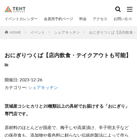
イベントカレンダー
会員用予約ページ
料金
アクセス
お問い合わせ
HOME
イベント
シェアキッチン
おにぎりつくば【店内飲食・
おにぎりつくば【店内飲食・テイクアウトも可能】
開催日: 2023-12-26
カテゴリー:
シェアキッチン
茨城産コシヒカリと20種類以上の具材でお届けする「おにぎり」
専⾨店です。
原材料のほとんどが国産で、梅⼲しや⾼菜漬け、⾟⼦明太⼦など
の保存⾷も、添加物や着⾊料に頼らない伝統的製法によって作ら