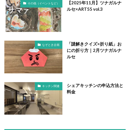
【2025年11月】ツナガルナ
その他（イベントなど）
ルセ×ART55 vol.3
「謎解きクイズ×折り紙」お
なぞとき企画
にの折り方｜2月ツナガルナ
ルセ
シェアキッチンの申込方法と
キッチン関連
料金