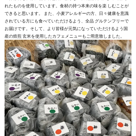
れたものを使⽤しています。⾷材の持つ本来の味を楽 しむことが
できると思います。 また、⼩⻨アレルギーの⽅、⽇々健康を意識
されている⽅にも⾷べていただけるよう、全品 グルテンフリーで
お届けです。そして、より皆様が元気になっていただけるよう国
産の焙煎 ⽞⽶を使⽤したカフェメニューもご⽤意致しました。