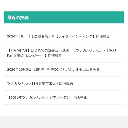
最近の投稿
2026年3月 【子之籏個展】＆【ライブペインティング】開催報告
【2026年7月】はじめての読書会 in 成瀬 【ツナガルナルセ】×【Book
Fair 読書会（ふっかー）】開催報告
2026年10月3日(土)開催 軒先DEツナガルナルセ出店者募集
ツナガルナルセ11月青空市出店・出演規約
【2026年ツナガルナルセ】ビアガーデン 雨天中止