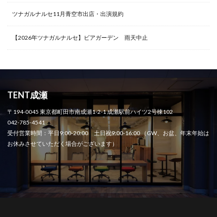
ツナガルナルセ11月青空市出店・出演規約
【2026年ツナガルナルセ】ビアガーデン 雨天中止
TENT成瀬
〒194-0045 東京都町田市南成瀬1-2-1 成瀬駅前ハイツ2号棟102
042-785-4541
受付営業時間：平日9:00-20:00 土日祝9:00-16:00 （GW、お盆、年末年始は
お休みさせていただく場合がございます）