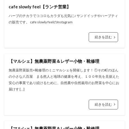
cafe slowly feel【ランチ営業】
ハーブのチカラでココロもカラダも元気に♪ サンドイッチやハーブティ
の販売です。 cafe slowly feelのInstagram
続きを読む
【マルシェ】無農薬野菜＆レザー小物・靴修理
無農薬野菜販売×靴修理のミニマルシェを開催します！ ①その町のほん
の小さな八百屋 まる然人と地球の健康を考え、１００年先を見据えた
安心の事業であり続けるために、自然農や自然栽培のお野菜を中心にお
届けす […]
続きを読む
【マルシェ】無農薬野菜＆レザー小物・靴修理