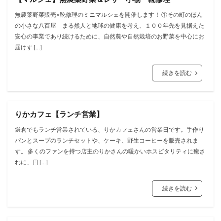
無農薬野菜販売×靴修理のミニマルシェを開催します！ ①その町のほん
の小さな八百屋 まる然人と地球の健康を考え、１００年先を見据えた
安心の事業であり続けるために、自然農や自然栽培のお野菜を中心にお
届けす […]
続きを読む
りかカフェ【ランチ営業】
鎌倉でもランチ営業されている、りかカフェさんの営業日です。手作り
パンとスープのランチセットや、ケーキ、野生コーヒーを販売されま
す。 多くのファンを持つ店主のりかさんの暖かいホスピタリティに癒さ
れに、日 […]
続きを読む