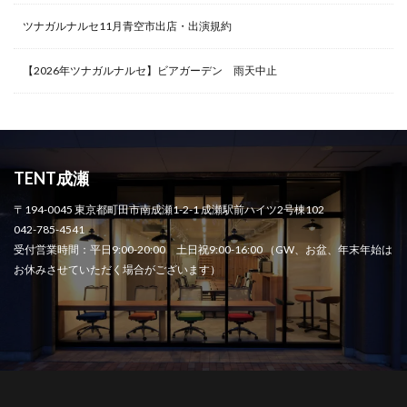
ツナガルナルセ11月青空市出店・出演規約
【2026年ツナガルナルセ】ビアガーデン 雨天中止
TENT成瀬
〒194-0045 東京都町田市南成瀬1-2-1 成瀬駅前ハイツ2号棟102
042-785-4541
受付営業時間：平日9:00-20:00 土日祝9:00-16:00 （GW、お盆、年末年始は
お休みさせていただく場合がございます）