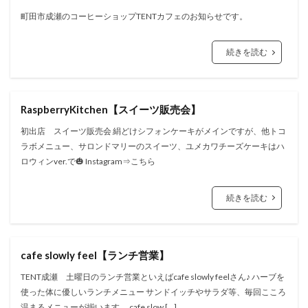
町田市成瀬のコーヒーショップTENTカフェのお知らせです。
続きを読む
RaspberryKitchen【スイーツ販売会】
初出店 スイーツ販売会 絹どけシフォンケーキがメインですが、他トコ
ラボメニュー、サロンドマリーのスイーツ、ユメカワチーズケーキはハ
ロウィンver.で🎃 Instagram⇒こちら
続きを読む
cafe slowly feel【ランチ営業】
TENT成瀬 土曜日のランチ営業といえばcafe slowly feelさん♪ ハーブを
使った体に優しいランチメニュー サンドイッチやサラダ等、毎回こころ
温まるメニューが揃います。 cafe slow […]