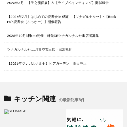
2026年3月 【子之籏個展】＆【ライブペインティング】開催報告
【2026年7月】はじめての読書会 in 成瀬 【ツナガルナルセ】×【Book
Fair 読書会（ふっかー）】開催報告
2026年10月3日(土)開催 軒先DEツナガルナルセ出店者募集
ツナガルナルセ11月青空市出店・出演規約
【2026年ツナガルナルセ】ビアガーデン 雨天中止
キッチン関連
の最新記事8件