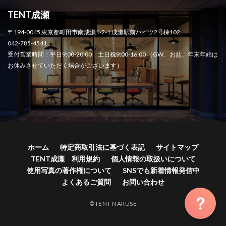
TENT成瀬
〒194-0045 東京都町田市南成瀬1-2-1 成瀬駅前ハイツ2号棟102
042-785-4541
受付営業時間：平日9:00-20:00 土日祝9:00-16:00 （GW、お盆、年末年始は
お休みさせていただく場合がございます）
ホーム
特定商取引法に基づく表記
サイトマップ
TENT成瀬 利用規約
個人情報の取扱いについて
使用写真の著作権について
SNSでも新着情報発信中
よくあるご質問
お問い合わせ
©TENT NARUSE