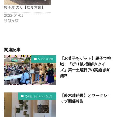
餃子屋 のり【飲食営業】
2022-04-01
類似投稿
関連記事
【お菓子をゲット】親子で挑
なぞとき企画
戦！「折り紙×謎解きクイ
ズ」第一土曜日(※)実施 参加
無料
【鈴木晴絵展】とワークショ
その他（イベントなど）
ップ開催報告