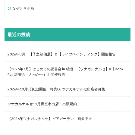
なぞとき企画
最近の投稿
2026年3月 【子之籏個展】＆【ライブペインティング】開催報告
【2026年7月】はじめての読書会 in 成瀬 【ツナガルナルセ】×【Book
Fair 読書会（ふっかー）】開催報告
2026年10月3日(土)開催 軒先DEツナガルナルセ出店者募集
ツナガルナルセ11月青空市出店・出演規約
【2026年ツナガルナルセ】ビアガーデン 雨天中止