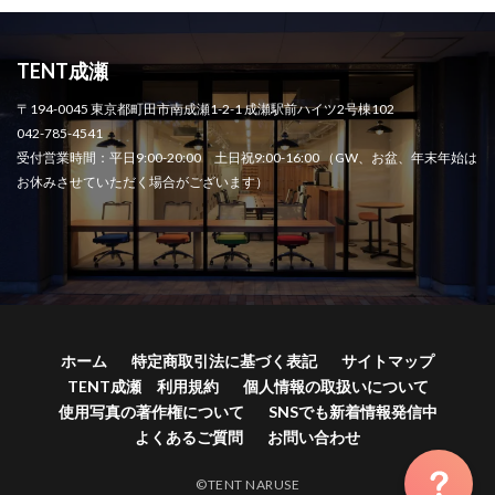
TENT成瀬
〒194-0045 東京都町田市南成瀬1-2-1 成瀬駅前ハイツ2号棟102
042-785-4541
受付営業時間：平日9:00-20:00 土日祝9:00-16:00 （GW、お盆、年末年始は
お休みさせていただく場合がございます）
ホーム
特定商取引法に基づく表記
サイトマップ
TENT成瀬 利用規約
個人情報の取扱いについて
使用写真の著作権について
SNSでも新着情報発信中
よくあるご質問
お問い合わせ
©TENT NARUSE