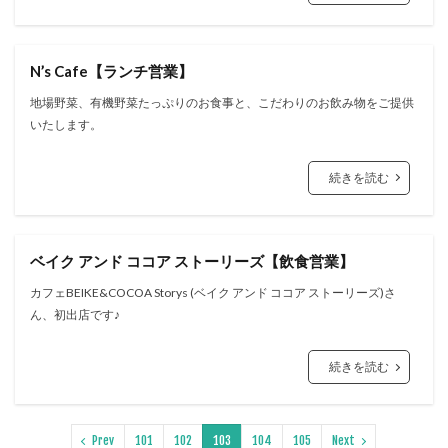
N’s Cafe【ランチ営業】
地場野菜、有機野菜たっぷりのお食事と、こだわりのお飲み物をご提供
いたします。
続きを読む
ベイク アンド ココア ストーリーズ【飲食営業】
カフェBEIKE&COCOA Storys (ベイク アンド ココア ストーリーズ)さ
ん、初出店です♪
続きを読む
Prev
101
102
103
104
105
Next