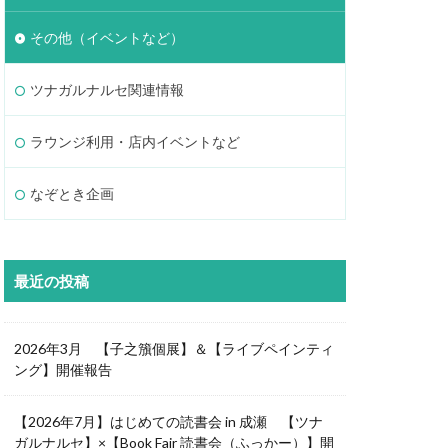
その他（イベントなど）
ツナガルナルセ関連情報
ラウンジ利用・店内イベントなど
なぞとき企画
最近の投稿
2026年3月 【子之籏個展】＆【ライブペインティ
ング】開催報告
【2026年7月】はじめての読書会 in 成瀬 【ツナ
ガルナルセ】×【Book Fair 読書会（ふっかー）】開