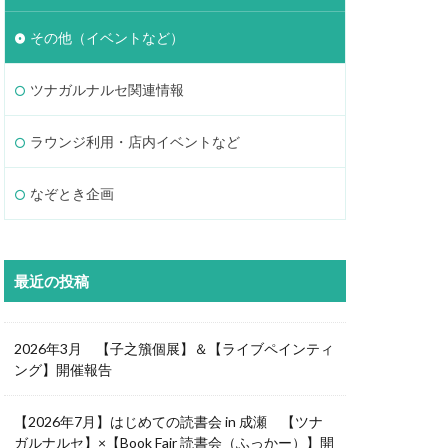
その他（イベントなど）
ツナガルナルセ関連情報
ラウンジ利用・店内イベントなど
なぞとき企画
最近の投稿
2026年3月 【子之籏個展】＆【ライブペインティ
ング】開催報告
【2026年7月】はじめての読書会 in 成瀬 【ツナ
ガルナルセ】×【Book Fair 読書会（ふっかー）】開