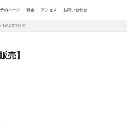
予約ページ
料金
アクセス
お問い合わせ
uban【焼き菓子販売】
菓子販売】
た。