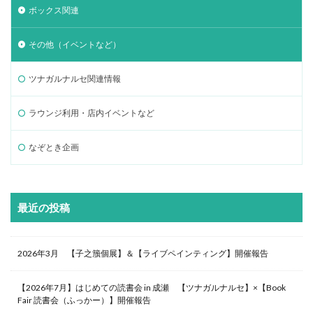
ボックス関連
その他（イベントなど）
ツナガルナルセ関連情報
ラウンジ利用・店内イベントなど
なぞとき企画
最近の投稿
2026年3月 【子之籏個展】＆【ライブペインティング】開催報告
【2026年7月】はじめての読書会 in 成瀬 【ツナガルナルセ】×【Book
Fair 読書会（ふっかー）】開催報告