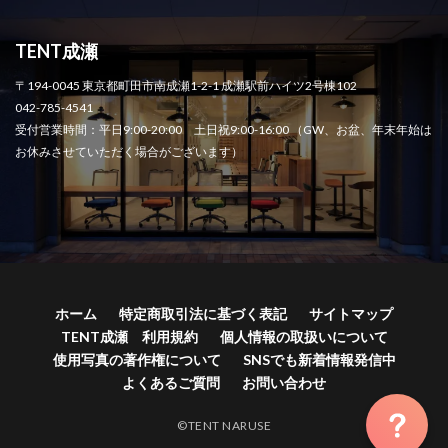
TENT成瀬
〒194-0045 東京都町田市南成瀬1-2-1 成瀬駅前ハイツ2号棟102
042-785-4541
受付営業時間：平日9:00-20:00 土日祝9:00-16:00 （GW、お盆、年末年始は
お休みさせていただく場合がございます）
ホーム
特定商取引法に基づく表記
サイトマップ
TENT成瀬 利用規約
個人情報の取扱いについて
使用写真の著作権について
SNSでも新着情報発信中
よくあるご質問
お問い合わせ
©TENT NARUSE