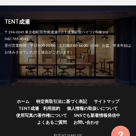
TENT成瀬
〒194-0045 東京都町田市南成瀬1-2-1 成瀬駅前ハイツ2号棟102
042-785-4541
受付営業時間：平日9:00-20:00 土日祝9:00-16:00 （GW、お盆、年末年始は
お休みさせていただく場合がございます）
ホーム
特定商取引法に基づく表記
サイトマップ
TENT成瀬 利用規約
個人情報の取扱いについて
使用写真の著作権について
SNSでも新着情報発信中
よくあるご質問
お問い合わせ
©TENT NARUSE