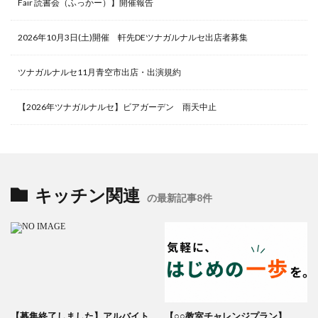
Fair 読書会（ふっかー）】開催報告
2026年10月3日(土)開催 軒先DEツナガルナルセ出店者募集
ツナガルナルセ11月青空市出店・出演規約
【2026年ツナガルナルセ】ビアガーデン 雨天中止
キッチン関連
の最新記事8件
【募集終了しました】アルバイト
【○○教室チャレンジプラン】