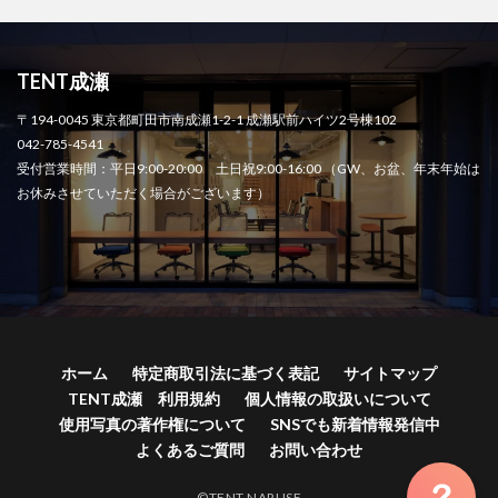
TENT成瀬
〒194-0045 東京都町田市南成瀬1-2-1 成瀬駅前ハイツ2号棟102
042-785-4541
受付営業時間：平日9:00-20:00 土日祝9:00-16:00 （GW、お盆、年末年始は
お休みさせていただく場合がございます）
ホーム
特定商取引法に基づく表記
サイトマップ
TENT成瀬 利用規約
個人情報の取扱いについて
使用写真の著作権について
SNSでも新着情報発信中
よくあるご質問
お問い合わせ
©TENT NARUSE