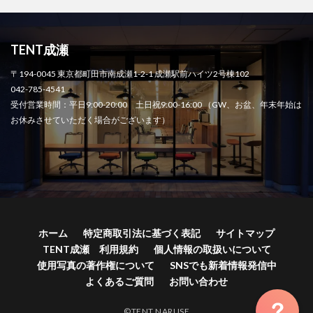
TENT成瀬
〒194-0045 東京都町田市南成瀬1-2-1 成瀬駅前ハイツ2号棟102
042-785-4541
受付営業時間：平日9:00-20:00 土日祝9:00-16:00 （GW、お盆、年末年始は
お休みさせていただく場合がございます）
ホーム
特定商取引法に基づく表記
サイトマップ
TENT成瀬 利用規約
個人情報の取扱いについて
使用写真の著作権について
SNSでも新着情報発信中
よくあるご質問
お問い合わせ
©TENT NARUSE