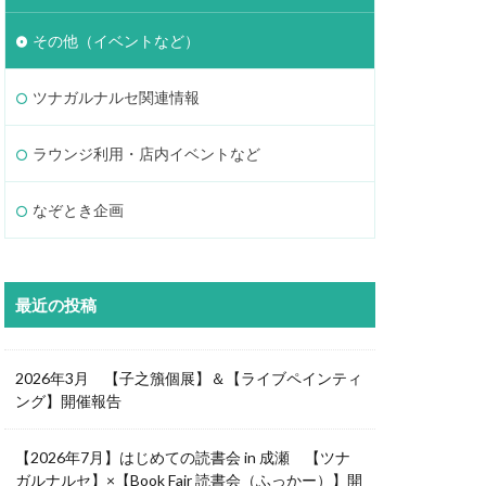
その他（イベントなど）
ツナガルナルセ関連情報
ラウンジ利用・店内イベントなど
なぞとき企画
最近の投稿
2026年3月 【子之籏個展】＆【ライブペインティ
ング】開催報告
【2026年7月】はじめての読書会 in 成瀬 【ツナ
ガルナルセ】×【Book Fair 読書会（ふっかー）】開