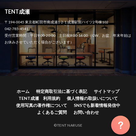
TENT成瀬
〒194-0045 東京都町田市南成瀬1-2-1 成瀬駅前ハイツ2号棟102
042-785-4541
受付営業時間：平日9:00-20:00 土日祝9:00-16:00 （GW、お盆、年末年始は
お休みさせていただく場合がございます）
ホーム
特定商取引法に基づく表記
サイトマップ
TENT成瀬 利用規約
個人情報の取扱いについて
使用写真の著作権について
SNSでも新着情報発信中
よくあるご質問
お問い合わせ
©TENT NARUSE