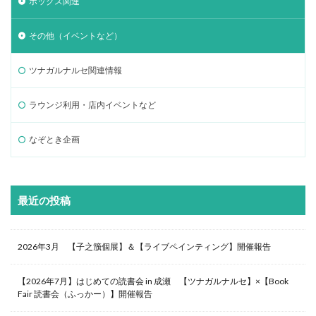
ボックス関連
その他（イベントなど）
ツナガルナルセ関連情報
ラウンジ利用・店内イベントなど
なぞとき企画
最近の投稿
2026年3月 【子之籏個展】＆【ライブペインティング】開催報告
【2026年7月】はじめての読書会 in 成瀬 【ツナガルナルセ】×【Book
Fair 読書会（ふっかー）】開催報告