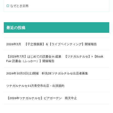
なぞとき企画
最近の投稿
2026年3月 【子之籏個展】＆【ライブペインティング】開催報告
【2026年7月】はじめての読書会 in 成瀬 【ツナガルナルセ】×【Book
Fair 読書会（ふっかー）】開催報告
2026年10月3日(土)開催 軒先DEツナガルナルセ出店者募集
ツナガルナルセ11月青空市出店・出演規約
【2026年ツナガルナルセ】ビアガーデン 雨天中止