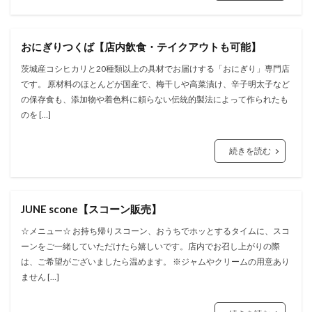
おにぎりつくば【店内飲食・テイクアウトも可能】
茨城産コシヒカリと20種類以上の具材でお届けする「おにぎり」専⾨店
です。 原材料のほとんどが国産で、梅⼲しや⾼菜漬け、⾟⼦明太⼦など
の保存⾷も、添加物や着⾊料に頼らない伝統的製法によって作られたも
のを […]
続きを読む
JUNE scone【スコーン販売】
☆メニュー☆ お持ち帰りスコーン、おうちでホッとするタイムに、スコ
ーンをご一緒していただけたら嬉しいです。店内でお召し上がりの際
は、ご希望がございましたら温めます。 ※ジャムやクリームの用意あり
ません […]