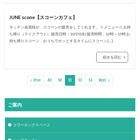
JUNE scone【スコーンカフェ】
キッチン会員様が、スコーンの販売をしてくれます。 ☆メニュー☆ お持
ち帰り（テイクアウト） 販売日時：10/25(水) 販売時間：12時～15時 お
持ち帰りスコーン、おうちでホッとするタイムにスコーン […]
続きを読む
Prev
49
50
51
52
53
Next
ご案内
コワーキングスペース