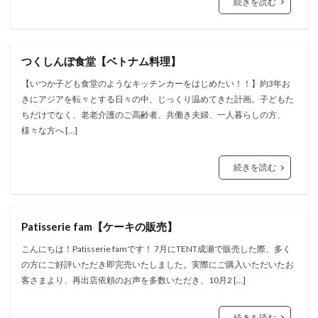
続きを読む
つくしんぼ食堂【ベトナム料理】
【いつか子ども食堂のようなキッチンカーをはじめたい！！】約3年お
きにアジアを転々とする日々の中、じっくり温めてきた計画。子どもた
ちだけでなく、老老介護のご高齢者、共働き夫婦、一人暮らしの方、
様々な方へ […]
続きを読む
Patisserie fam【ケーキの販売】
こんにちは！Patisserie famです！ 7月にTENT成瀬で販売した際、多く
の方にご好評いただき即完売いたしました。実際にご購入いただいたお
客さまより、再出店依頼のお声を多数いただき、10月2 […]
続きを読む