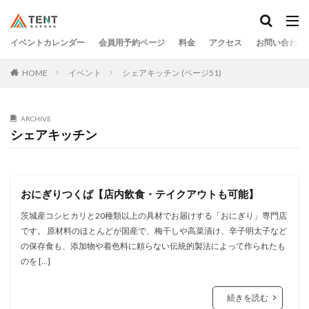
イベントカレンダー
会員用予約ページ
料金
アクセス
お問い合わせ
HOME
イベント
シェアキッチン (ページ51)
ARCHIVE
シェアキッチン
おにぎりつくば【店内飲食・テイクアウトも可能】
茨城産コシヒカリと20種類以上の具材でお届けする「おにぎり」専⾨店
です。 原材料のほとんどが国産で、梅⼲しや⾼菜漬け、⾟⼦明太⼦など
の保存⾷も、添加物や着⾊料に頼らない伝統的製法によって作られたも
のを […]
続きを読む