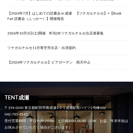
【2026年7月】はじめての読書会 in 成瀬 【ツナガルナルセ】×【Book
Fair 読書会（ふっかー）】開催報告
2026年10月3日(土)開催 軒先DEツナガルナルセ出店者募集
ツナガルナルセ11月青空市出店・出演規約
【2026年ツナガルナルセ】ビアガーデン 雨天中止
TENT成瀬
〒194-0045 東京都町田市南成瀬1-2-1 成瀬駅前ハイツ2号棟102
042-785-4541
受付営業時間：平日9:00-20:00 土日祝9:00-16:00 （GW、お盆、年末年始は
お休みさせていただく場合がございます）