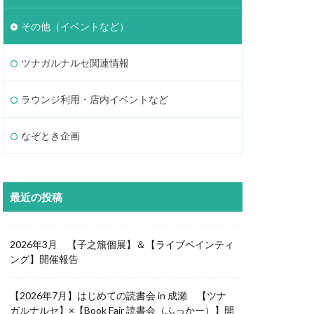
その他（イベントなど）
ツナガルナルセ関連情報
ラウンジ利用・店内イベントなど
なぞとき企画
最近の投稿
2026年3月 【子之籏個展】＆【ライブペインティ
ング】開催報告
【2026年7月】はじめての読書会 in 成瀬 【ツナ
ガルナルセ】×【Book Fair 読書会（ふっかー）】開