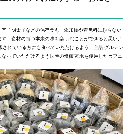
、⾟⼦明太⼦などの保存⾷も、添加物や着⾊料に頼らない
ます。⾷材の持つ本来の味を楽 しむことができると思いま
識されている⽅にも⾷べていただけるよう、全品 グルテン
になっていただけるよう国産の焙煎 ⽞⽶を使⽤したカフェ