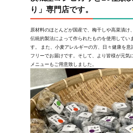
り」専⾨店です。
原材料のほとんどが国産で、梅⼲しや⾼菜漬け
伝統的製法によって作られたものを使⽤してい
す。 また、⼩⻨アレルギーの⽅、⽇々健康を意
フリーでお届けです。そして、より皆様が元気
メニューもご⽤意致しました。