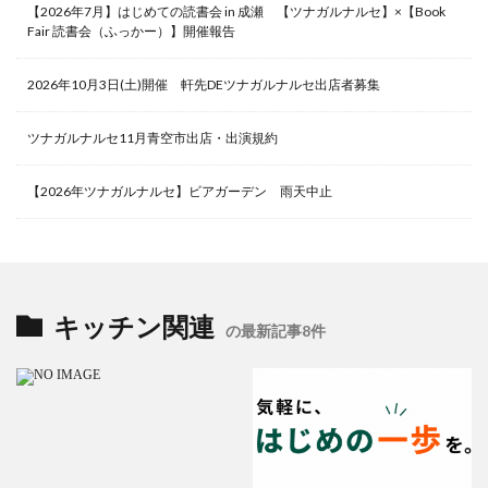
【2026年7月】はじめての読書会 in 成瀬 【ツナガルナルセ】×【Book
Fair 読書会（ふっかー）】開催報告
2026年10月3日(土)開催 軒先DEツナガルナルセ出店者募集
ツナガルナルセ11月青空市出店・出演規約
【2026年ツナガルナルセ】ビアガーデン 雨天中止
キッチン関連
の最新記事8件