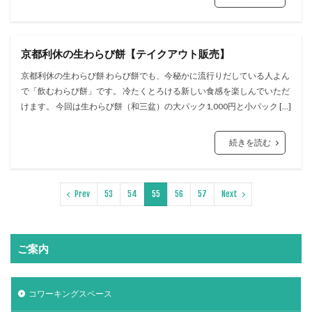
京都利休の生わらび餅【テイクアウト販売】
京都利休の生わらび餅 わらび餅でも、今秘かに流行りだしている人よん
で「飲むわらび餅」です。 冷たくとろける新しい食感を楽しんでいただ
けます。 今回は生わらび餅（和三盆）の大パック1,000円と小パック […]
続きを読む
Prev
53
54
55
56
57
Next
ご案内
コワーキングスペース