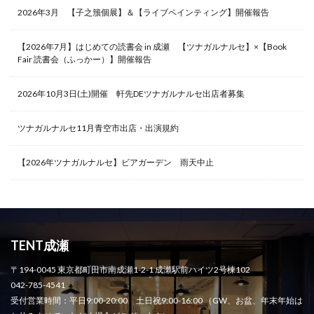
2026年3月 【子之籏個展】＆【ライブペインティング】開催報告
【2026年7月】はじめての読書会 in 成瀬 【ツナガルナルセ】×【Book
Fair 読書会（ふっかー）】開催報告
2026年10月3日(土)開催 軒先DEツナガルナルセ出店者募集
ツナガルナルセ11月青空市出店・出演規約
【2026年ツナガルナルセ】ビアガーデン 雨天中止
TENT成瀬
〒194-0045 東京都町田市南成瀬1-2-1 成瀬駅前ハイツ2号棟102
042-785-4541
受付営業時間：平日9:00-20:00 土日祝9:00-16:00 （GW、お盆、年末年始は