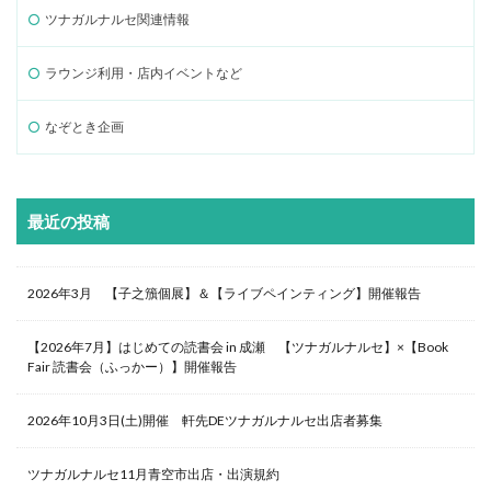
ツナガルナルセ関連情報
ラウンジ利用・店内イベントなど
なぞとき企画
最近の投稿
2026年3月 【子之籏個展】＆【ライブペインティング】開催報告
【2026年7月】はじめての読書会 in 成瀬 【ツナガルナルセ】×【Book
Fair 読書会（ふっかー）】開催報告
2026年10月3日(土)開催 軒先DEツナガルナルセ出店者募集
ツナガルナルセ11月青空市出店・出演規約