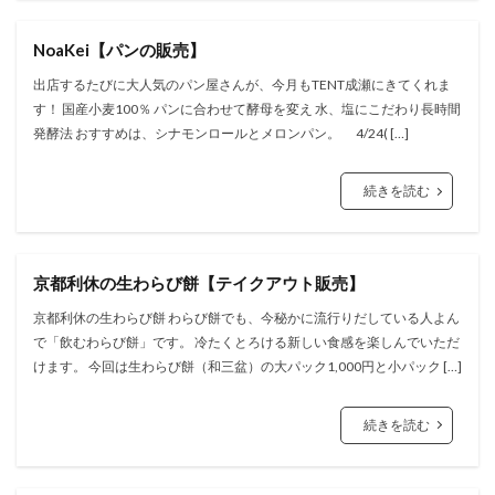
NoaKei【パンの販売】
出店するたびに大人気のパン屋さんが、今月もTENT成瀬にきてくれま
す！ 国産小麦100％ パンに合わせて酵母を変え 水、塩にこだわり長時間
発酵法 おすすめは、シナモンロールとメロンパン。 4/24( […]
続きを読む
京都利休の生わらび餅【テイクアウト販売】
京都利休の生わらび餅 わらび餅でも、今秘かに流行りだしている人よん
で「飲むわらび餅」です。 冷たくとろける新しい食感を楽しんでいただ
けます。 今回は生わらび餅（和三盆）の大パック1,000円と小パック […]
続きを読む