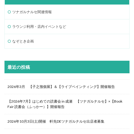
ツナガルナルセ関連情報
ラウンジ利用・店内イベントなど
なぞとき企画
最近の投稿
2026年3月 【子之籏個展】＆【ライブペインティング】開催報告
【2026年7月】はじめての読書会 in 成瀬 【ツナガルナルセ】×【Book
Fair 読書会（ふっかー）】開催報告
2026年10月3日(土)開催 軒先DEツナガルナルセ出店者募集