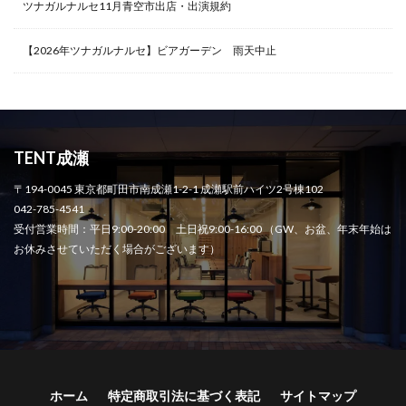
ツナガルナルセ11月青空市出店・出演規約
【2026年ツナガルナルセ】ビアガーデン 雨天中止
TENT成瀬
〒194-0045 東京都町田市南成瀬1-2-1 成瀬駅前ハイツ2号棟102
042-785-4541
受付営業時間：平日9:00-20:00 土日祝9:00-16:00 （GW、お盆、年末年始は
お休みさせていただく場合がございます）
ホーム
特定商取引法に基づく表記
サイトマップ