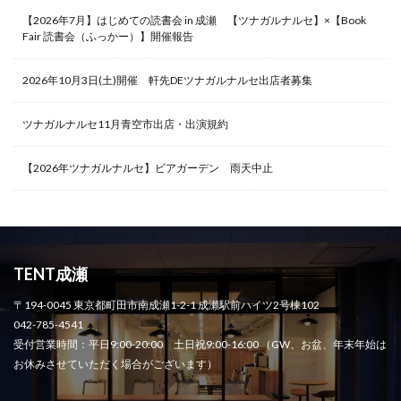
【2026年7月】はじめての読書会 in 成瀬 【ツナガルナルセ】×【Book
Fair 読書会（ふっかー）】開催報告
2026年10月3日(土)開催 軒先DEツナガルナルセ出店者募集
ツナガルナルセ11月青空市出店・出演規約
【2026年ツナガルナルセ】ビアガーデン 雨天中止
TENT成瀬
〒194-0045 東京都町田市南成瀬1-2-1 成瀬駅前ハイツ2号棟102
042-785-4541
受付営業時間：平日9:00-20:00 土日祝9:00-16:00 （GW、お盆、年末年始は
お休みさせていただく場合がございます）