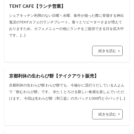
TENT CAFE【ランチ営業】
シェアキッチン利用のない日曜～水曜、条件が揃った際に登場する神出
鬼没のTENTカフェのランチプレート。着々とリピーターさまが増えて
おりますため、カフェメニューの他にランチをご提供できる日を拡大中
です。 […]
続きを読む
京都利休の生わらび餅【テイクアウト販売】
京都利休の生わらび餅 わらび餅でも、今秘かに流行りだしている人よん
で「飲むわらび餅」です。 冷たくとろける新しい食感を楽しんでいただ
けます。 今回は生わらび餅（和三盆）の大パック1,000円と小パック […]
続きを読む