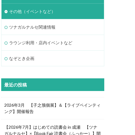
その他（イベントなど）
ツナガルナルセ関連情報
ラウンジ利用・店内イベントなど
なぞとき企画
最近の投稿
2026年3月 【子之籏個展】＆【ライブペインティ
ング】開催報告
【2026年7月】はじめての読書会 in 成瀬 【ツナ
ガルナルセ】×【Book Fair 読書会（ふっかー）】開