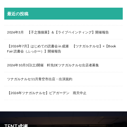
最近の投稿
2026年3月 【子之籏個展】＆【ライブペインティング】開催報告
【2026年7月】はじめての読書会 in 成瀬 【ツナガルナルセ】×【Book
Fair 読書会（ふっかー）】開催報告
2026年10月3日(土)開催 軒先DEツナガルナルセ出店者募集
ツナガルナルセ11月青空市出店・出演規約
【2026年ツナガルナルセ】ビアガーデン 雨天中止
TENT成瀬