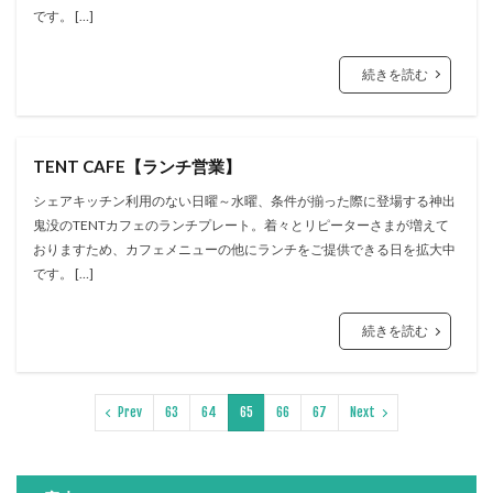
です。 […]
続きを読む
TENT CAFE【ランチ営業】
シェアキッチン利用のない日曜～水曜、条件が揃った際に登場する神出
鬼没のTENTカフェのランチプレート。着々とリピーターさまが増えて
おりますため、カフェメニューの他にランチをご提供できる日を拡大中
です。 […]
続きを読む
Prev
63
64
65
66
67
Next