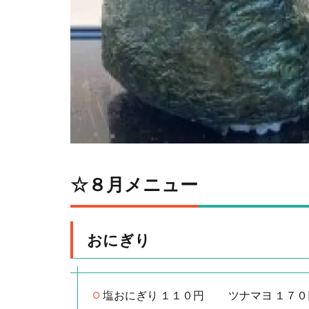
☆８月メニュー
おにぎり
塩おにぎり １１０円 ツナマヨ １７