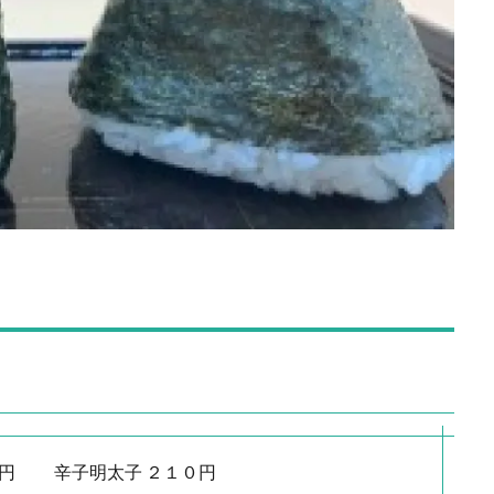
０円 ⾟⼦明太⼦ ２１０円