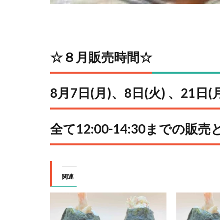
☆８⽉販売時間☆
8⽉7⽇(⽉)、8⽇(火) 、21日(
全て12:00-14:30までの販
関連