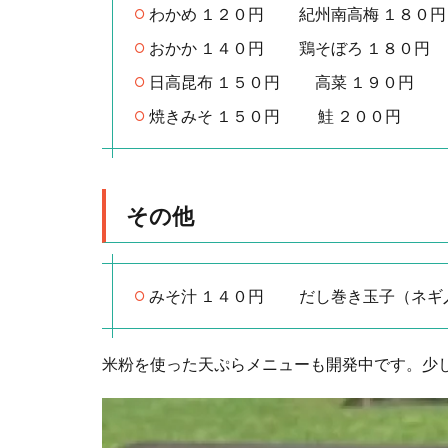
わかめ １２０円 紀州南⾼梅 １８０
おかか １４０円 鶏そぼろ １８０円
⽇⾼昆布 １５０円 ⾼菜 １９０円
焼きみそ １５０円 鮭 ２００円
その他
みそ汁 １４０円 だし巻き⽟⼦（ネギ
⽶粉を使った天ぷらメニューも開発中です。少