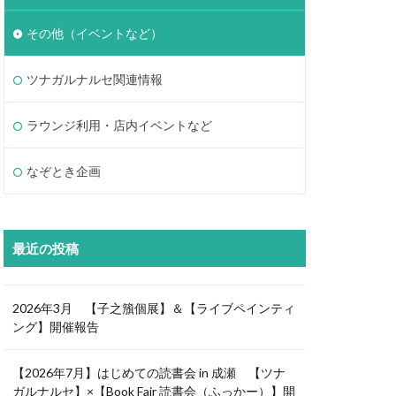
その他（イベントなど）
ツナガルナルセ関連情報
ラウンジ利用・店内イベントなど
なぞとき企画
最近の投稿
2026年3月 【子之籏個展】＆【ライブペインティ
ング】開催報告
【2026年7月】はじめての読書会 in 成瀬 【ツナ
ガルナルセ】×【Book Fair 読書会（ふっかー）】開