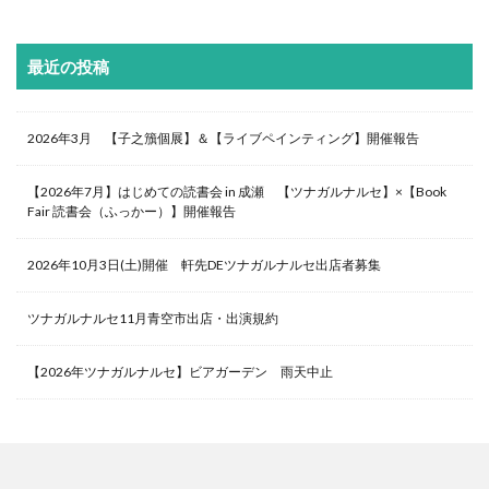
最近の投稿
2026年3月 【子之籏個展】＆【ライブペインティング】開催報告
【2026年7月】はじめての読書会 in 成瀬 【ツナガルナルセ】×【Book
Fair 読書会（ふっかー）】開催報告
2026年10月3日(土)開催 軒先DEツナガルナルセ出店者募集
ツナガルナルセ11月青空市出店・出演規約
【2026年ツナガルナルセ】ビアガーデン 雨天中止