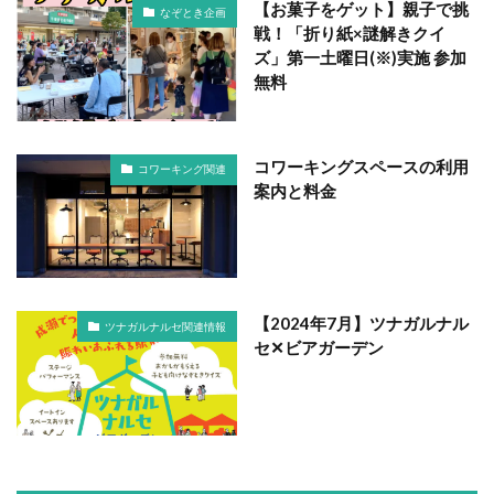
【お菓子をゲット】親子で挑
なぞとき企画
戦！「折り紙×謎解きクイ
ズ」第一土曜日(※)実施 参加
無料
コワーキングスペースの利用
コワーキング関連
案内と料金
【2024年7月】ツナガルナル
ツナガルナルセ関連情報
セ✕ビアガーデン