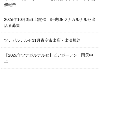
催報告
2026年10月3日(土)開催 軒先DEツナガルナルセ出
店者募集
ツナガルナルセ11月青空市出店・出演規約
【2026年ツナガルナルセ】ビアガーデン 雨天中
止