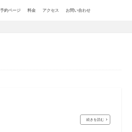
予約ページ
料金
アクセス
お問い合わせ
続きを読む