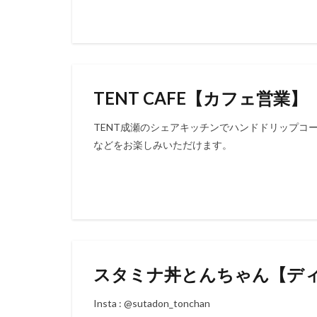
TENT CAFE【カフェ営業】
TENT成瀬のシェアキッチンでハンドドリップコ
などをお楽しみいただけます。
スタミナ丼とんちゃん【デ
Insta : @sutadon_tonchan