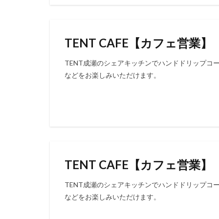
TENT CAFE【カフェ営業】
TENT成瀬のシェアキッチンでハンドドリップコ
などをお楽しみいただけます。
TENT CAFE【カフェ営業】
TENT成瀬のシェアキッチンでハンドドリップコ
などをお楽しみいただけます。