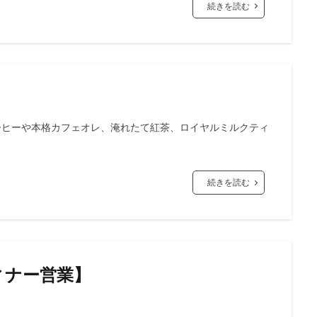
続きを読む
ーヒーや本格カフェオレ、淹れたて紅茶、ロイヤルミルクティ
続きを読む
ィナー営業】