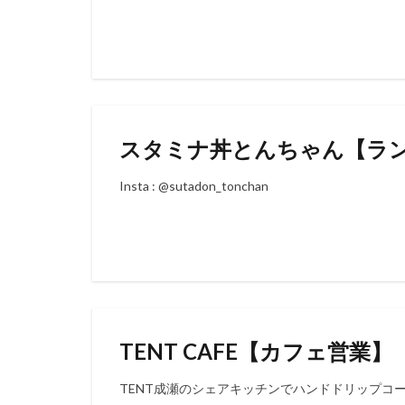
スタミナ丼とんちゃん【ラ
Insta : @sutadon_tonchan
TENT CAFE【カフェ営業】
TENT成瀬のシェアキッチンでハンドドリップコ