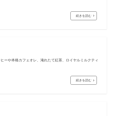
続きを読む
ーヒーや本格カフェオレ、淹れたて紅茶、ロイヤルミルクティ
続きを読む