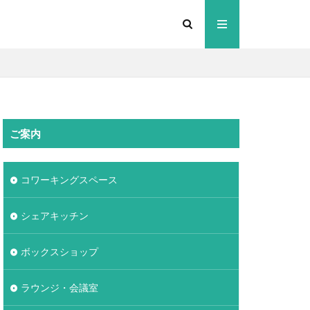
ご案内
コワーキングスペース
シェアキッチン
ボックスショップ
ラウンジ・会議室