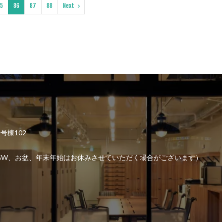
5
86
87
88
Next
2号棟102
6:00 （GW、お盆、年末年始はお休みさせていただく場合がございます）