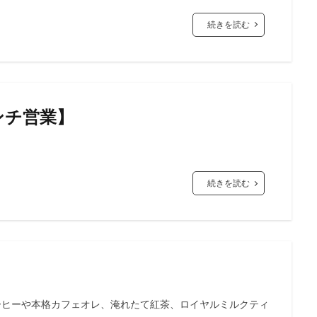
続きを読む
ンチ営業】
続きを読む
ーヒーや本格カフェオレ、淹れたて紅茶、ロイヤルミルクティ