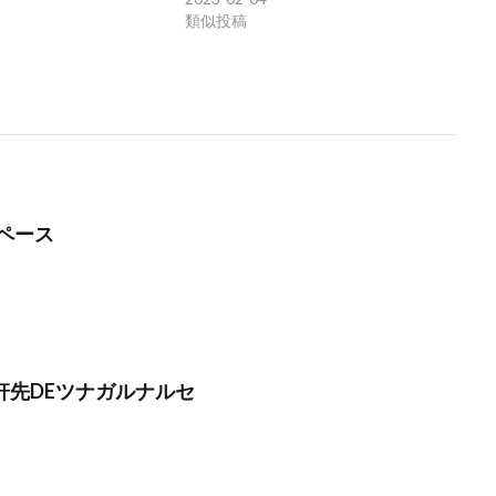
類似投稿
ペース
】軒先DEツナガルナルセ