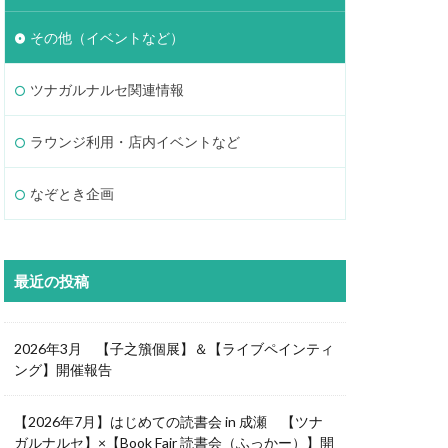
その他（イベントなど）
ツナガルナルセ関連情報
ラウンジ利用・店内イベントなど
なぞとき企画
最近の投稿
2026年3月 【子之籏個展】＆【ライブペインティ
ング】開催報告
【2026年7月】はじめての読書会 in 成瀬 【ツナ
ガルナルセ】×【Book Fair 読書会（ふっかー）】開