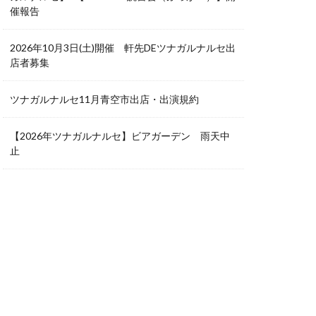
催報告
2026年10月3日(土)開催 軒先DEツナガルナルセ出
店者募集
ツナガルナルセ11月青空市出店・出演規約
【2026年ツナガルナルセ】ビアガーデン 雨天中
止