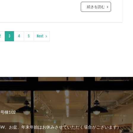
続きを読む
2
3
4
5
Next
2号棟102
6:00 （GW、お盆、年末年始はお休みさせていただく場合がございます）