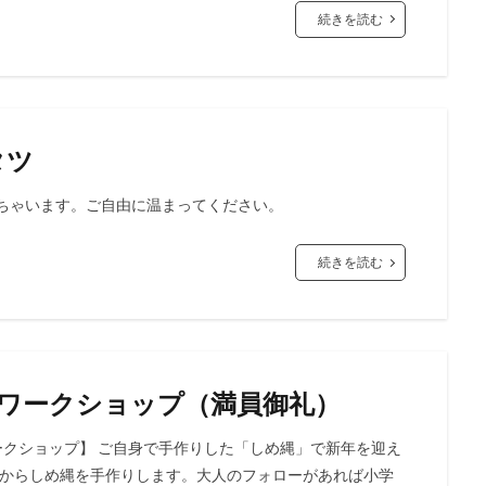
続きを読む
タツ
ちゃいます。ご自由に温まってください。
続きを読む
ワークショップ（満員御礼）
ークショップ】 ご自身で手作りした「しめ縄」で新年を迎え
①からしめ縄を手作りします。大人のフォローがあれば小学