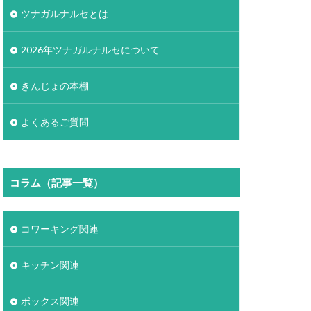
ツナガルナルセとは
2026年ツナガルナルセについて
きんじょの本棚
よくあるご質問
コラム（記事一覧）
コワーキング関連
キッチン関連
ボックス関連