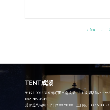
Prev
1
TENT成瀬
〒194-0045 東京都町田市南成瀬1-2-1 成瀬駅前ハイツ
042-785-4541
受付営業時間：平日9:00-20:00 土日祝9:00-1