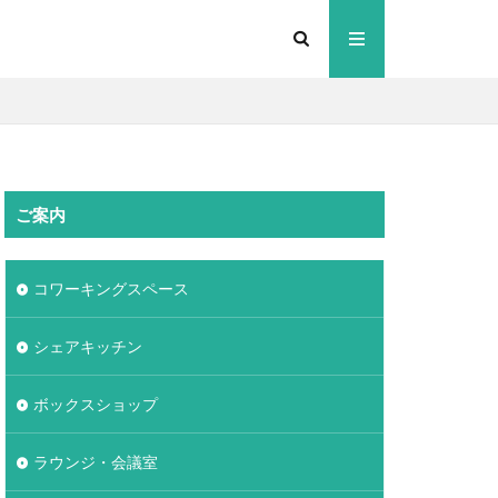
ご案内
コワーキングスペース
シェアキッチン
ボックスショップ
ラウンジ・会議室