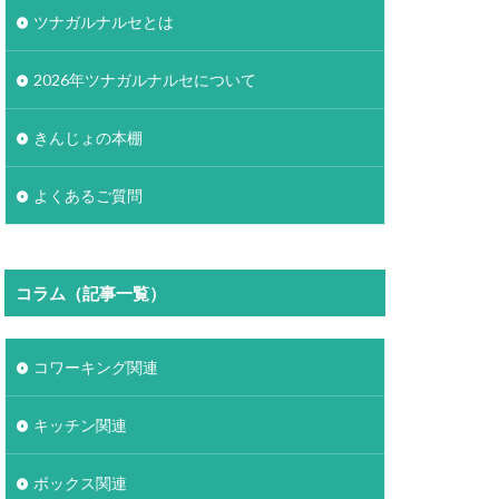
ツナガルナルセとは
2026年ツナガルナルセについて
きんじょの本棚
よくあるご質問
コラム（記事一覧）
コワーキング関連
キッチン関連
ボックス関連