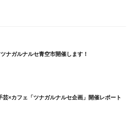
月】ツナガルナルセ青空市開催します！
月】手芸×カフェ「ツナガルナルセ企画」開催レポート