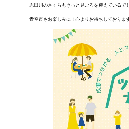
恩田川のさくらもきっと見ごろを迎えているで
青空市もお楽しみに！心よりお待ちしておりま