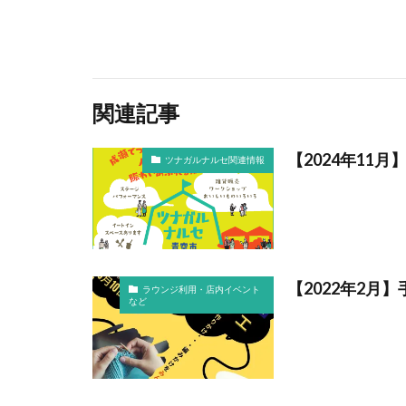
関連記事
【2024年11
ツナガルナルセ関連情報
【2022年2
ラウンジ利用・店内イベント
など