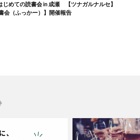
】はじめての読書会 in 成瀬 【ツナガルナルセ】
ir 読書会（ふっかー）】開催報告
件