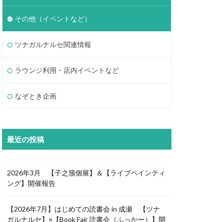
その他（イベントなど）
ツナガルナルセ関連情報
ラウンジ利用・店内イベントなど
なぞとき企画
最近の投稿
2026年3月 【子之籏個展】＆【ライブペインティ
ング】開催報告
【2026年7月】はじめての読書会 in 成瀬 【ツナ
ガルナルセ】×【Book Fair 読書会（ふっかー）】開